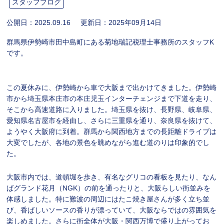
スタッフブログ
公開日：
2025.09.16
更新日：
2025年09月14日
群馬県伊勢崎市田中島町にある菊地瑞記税理士事務所のスタッフK
です。
この夏休みに、伊勢崎から車で大阪まで出かけてきました。伊勢崎
市から埼玉県本庄市の本庄児玉インターチェンジまで下道を走り、
そこから高速道路に入りました。埼玉県を抜け、長野県、岐阜県、
愛知県名古屋市を経由し、さらに三重県を通り、奈良県を抜けて、
ようやく大阪府に到着。群馬から関西地方までの長距離ドライブは
大変でしたが、各地の景色を眺めながら進む道のりは印象的でし
た。
大阪市内では、道頓堀を歩き、有名なグリコの看板を見たり、なん
ばグランド花月（NGK）の前を通ったりと、大阪らしい街並みを
体感しました。特に難波の周辺にはたこ焼き屋さんが多く立ち並
び、香ばしいソースの香りが漂っていて、大阪ならではの雰囲気を
楽しめました。さらに街全体が大阪・関西万博で盛り上がってお