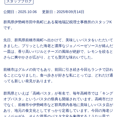
スタッフブログ
公開日：
2025.10.06
更新日：
2025年09月14日
群馬県伊勢崎市田中島町にある菊地瑞記税理士事務所のスタッフK
です。
先日、群馬県前橋市南町へ出かけて、美味しいパスタをいただいて
きました。プリッとした海老と濃厚なジェノベーゼソースが絡んだ
一皿は、香り高いバジルとチーズの風味が絶妙で、レモンを絞ると
さらに爽やかさが広がり、とても贅沢な味わいでした。
前橋市はグルメの街でもあり、前回に引き続き今回もランチで訪れ
ることになりました。食べ歩きが好きな私にとっては、どれだけ通
っても新しい発見があります。
群馬県といえば「高崎パスタ」が有名で、毎年高崎市では「キング
オブパスタ」というパスタの祭典も開催されています。高崎市だけ
でなく、前橋市や伊勢崎市など群馬県内各地に美味しいパスタ店が
あり、地元の食文化としてすっかり定着しています。今回の海老ジ
ェノベーゼも、そんな群馬のパスタ文化を象徴するような一皿で、